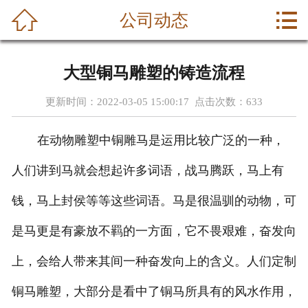



公司动态
首页
关于我们
大型铜马雕塑的铸造流程
产品中心
更新时间：2022-03-05 15:00:17 点击次数：
633
新闻中心
在动物雕塑中铜雕马是运用比较广泛的一种，
成功案例
人们讲到马就会想起许多词语，战马腾跃，马上有
荣誉资质
钱，马上封侯等等这些词语。马是很温驯的动物，可
是马更是有豪放不羁的一方面，它不畏艰难，奋发向
公司动态
上，会给人带来其间一种奋发向上的含义。人们定制
联系我们
铜马雕塑，大部分是看中了铜马所具有的风水作用，